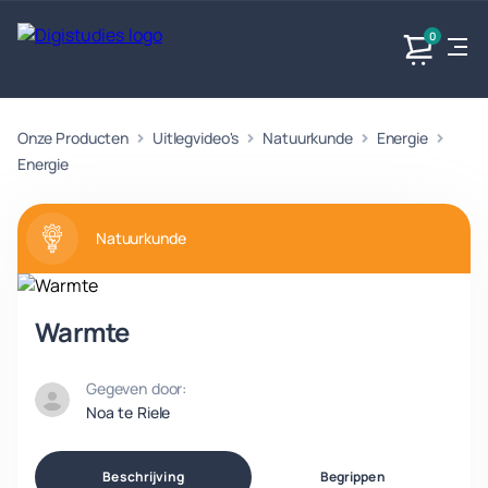
0
Onze Producten
Uitlegvideo's
Natuurkunde
Energie
Exacte
Taalvakken
Maatschappijvakken
Producten
vakken
Energie
Geen
Geen vakken.
Geen
vakken.
vakken.
Natuurkunde
Warmte
Gegeven door:
Noa te Riele
Beschrijving
Begrippen