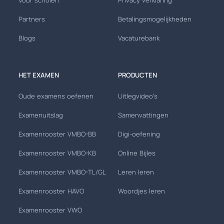
Partners
Betalingsmogelijkheden
Blogs
Vacaturebank
HET EXAMEN
PRODUCTEN
Oude examens oefenen
Uitlegvideo's
Examenuitslag
Samenvattingen
Examenrooster VMBO-BB
Digi-oefening
Examenrooster VMBO-KB
Online Bijles
Examenrooster VMBO-TL/GL
Leren leren
Examenrooster HAVO
Woordjes leren
Examenrooster VWO