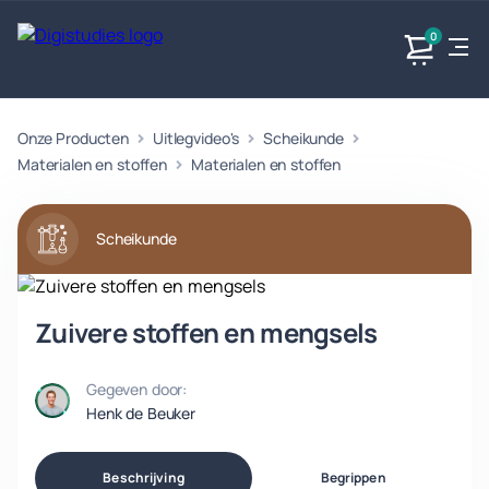
0
Onze Producten
Uitlegvideo's
Scheikunde
Exacte
Taalvakken
Maatschappijvakken
Producten
vakken
Materialen en stoffen
Materialen en stoffen
Geen
Geen vakken.
Geen
vakken.
vakken.
Scheikunde
Zuivere stoffen en mengsels
Gegeven door:
Henk de Beuker
Beschrijving
Begrippen