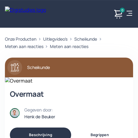
0
Onze Producten
Uitlegvideo's
Scheikunde
Exacte
Taalvakken
Maatschappijvakken
Producten
vakken
Meten aan reacties
Meten aan reacties
Geen
Geen vakken.
Geen
vakken.
vakken.
Scheikunde
Overmaat
Gegeven door:
Henk de Beuker
Beschrijving
Begrippen