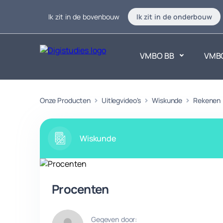
Ik zit in de bovenbouw
Ik zit in de onderbouw
VMBO BB
VMB
Exacte vakken
Onze Producten
Uitlegvideo's
Wiskunde
Taalvakk
Rekenen
Geen vakken.
Geen vak
Wiskunde
Procenten
Gegeven door: