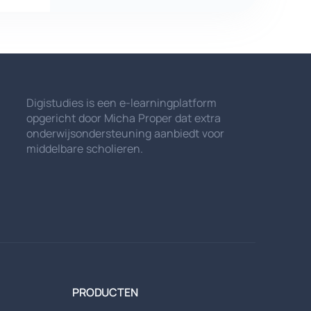
Digistudies is een e-learningplatform
opgericht door Micha Proper dat extra
onderwijsondersteuning aanbiedt voor
middelbare scholieren.
PRODUCTEN