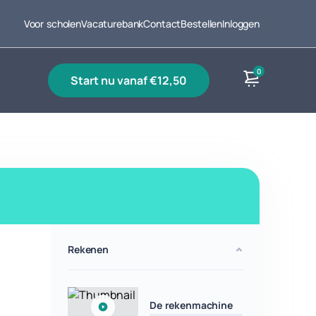
Voor scholen
Vacaturebank
Contact
Bestellen
Inloggen
0
start nu vanaf €12,50
Producten
Rekenen
De rekenmachine