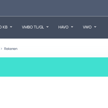
O KB
VMBO TL/GL
HAVO
VWO
en
Rekenen
Maatschappijvakken
ken.
Geen vakken.