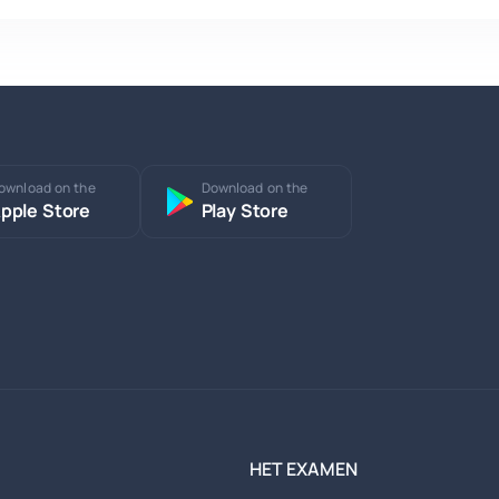
ownload on the
Download on the
pple Store
Play Store
HET EXAMEN