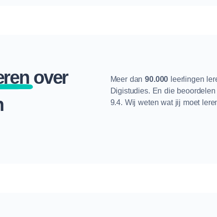
eren
over
Meer dan
90.000
leerlingen le
Digistudies. En die beoordele
n
9.4. Wij weten wat jij moet lere