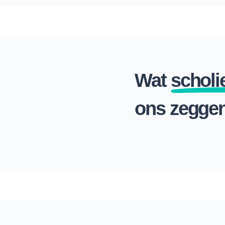
Wat
scholi
ons zegge