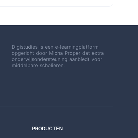
Digistudies is een e-learningplatform
opgericht door Micha Proper dat extra
onderwijsondersteuning aanbiedt voor
middelbare scholieren.
PRODUCTEN