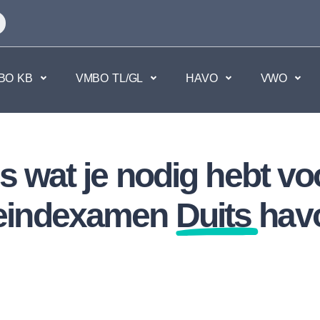
BO KB
VMBO TL/GL
HAVO
VWO
en
Maatschappijvakken
es wat je nodig hebt voo
kken.
Geen vakken.
eindexamen
Duits
hav