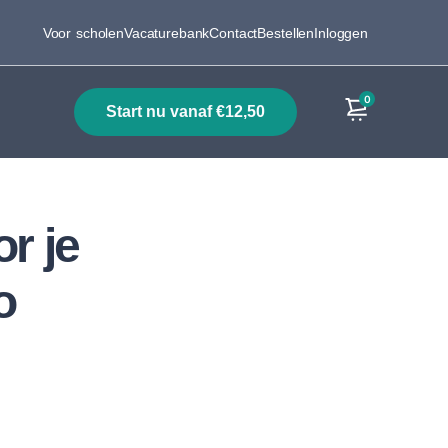
Voor scholen
Vacaturebank
Contact
Bestellen
Inloggen
0
start nu vanaf €12,50
Producten
r je
o