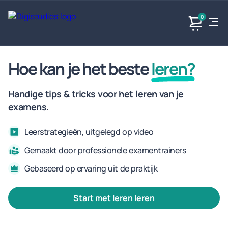
0
Hoe kan je het beste
leren?
Exacte
Taalvakken
Maatschappijvakken
Producten
vakken
Geen
Geen vakken.
Handige tips & tricks voor het leren van je
Geen
vakken.
vakken.
examens.
Leerstrategieën, uitgelegd op video
Gemaakt door professionele examentrainers
Gebaseerd op ervaring uit de praktijk
start met leren leren