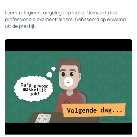
Leerstrategieën, uitgelegd op video. Gemaakt door
professionele examentrainers. Gebaseerd op ervaring
uit de praktijk.