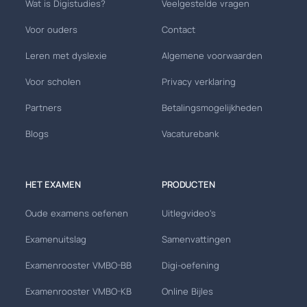
Wat is Digistudies?
Veelgestelde vragen
Voor ouders
Contact
Leren met dyslexie
Algemene voorwaarden
Voor scholen
Privacy verklaring
Partners
Betalingsmogelijkheden
Blogs
Vacaturebank
HET EXAMEN
PRODUCTEN
Oude examens oefenen
Uitlegvideo's
Examenuitslag
Samenvattingen
Examenrooster VMBO-BB
Digi-oefening
Examenrooster VMBO-KB
Online Bijles