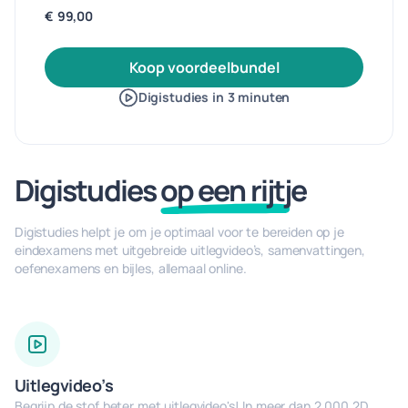
€ 99,00
Koop voordeelbundel
Digistudies in 3 minuten
Digistudies
op een rijtj
e
Digistudies helpt je om je optimaal voor te bereiden op je
eindexamens met uitgebreide uitlegvideo’s, samenvattingen,
oefenexamens en bijles, allemaal online.
Uitlegvideo’s
Begrijp de stof beter met uitlegvideo's! In meer dan 2.000 2D