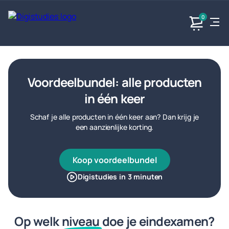
0
Exacte
Taalvakken
Maatschappijvakken
Producten
vakken
Voordeelbundel: alle producten
Geen
Geen vakken.
Geen
in één keer
vakken.
vakken.
Schaf je alle producten in één keer aan? Dan krijg je
een aanzienlijke korting.
Koop voordeelbundel
Digistudies in 3 minuten
Op welk
niveau
doe je eindexamen?