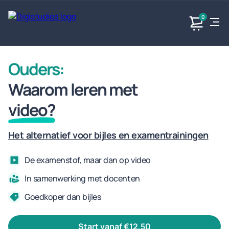
0
Ouders:
Exacte
Taalvakken
Maatschappijvakken
Producten
vakken
Waarom leren met
Geen
Geen vakken.
Geen
vakken.
video?
vakken.
Het alternatief voor bijles en examentrainingen
De examenstof, maar dan op video
In samenwerking met docenten
Goedkoper dan bijles
start vanaf €12,50