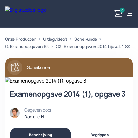
0
Onze Producten
Uitlegvideo's
Scheikunde
Exacte
Taalvakken
Maatschappijvakken
Producten
vakken
G. Examenopgaven SK
G2. Examenopgaven 2014 tijdvak 1 SK
Geen
Geen vakken.
Geen
vakken.
vakken.
Scheikunde
Examenopgave 2014 (1), opgave 3
Gegeven door:
Danielle N
Beschrijving
Begrippen