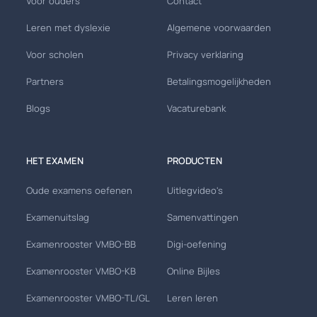
Voor ouders
Contact
Leren met dyslexie
Algemene voorwaarden
Voor scholen
Privacy verklaring
Partners
Betalingsmogelijkheden
Blogs
Vacaturebank
HET EXAMEN
PRODUCTEN
Oude examens oefenen
Uitlegvideo's
Examenuitslag
Samenvattingen
Examenrooster VMBO-BB
Digi-oefening
Examenrooster VMBO-KB
Online Bijles
Examenrooster VMBO-TL/GL
Leren leren