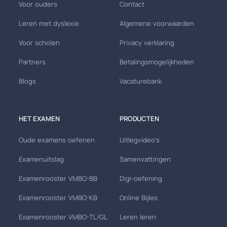
Voor ouders
Contact
Leren met dyslexie
Algemene voorwaarden
Voor scholen
Privacy verklaring
Partners
Betalingsmogelijkheden
Blogs
Vacaturebank
HET EXAMEN
PRODUCTEN
Oude examens oefenen
Uitlegvideo's
Examenuitslag
Samenvattingen
Examenrooster VMBO-BB
Digi-oefening
Examenrooster VMBO-KB
Online Bijles
Examenrooster VMBO-TL/GL
Leren leren