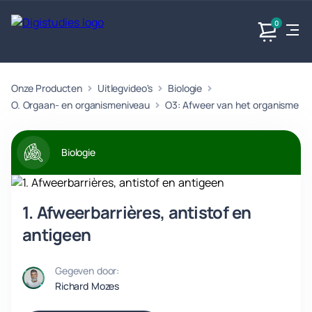
0
Onze Producten
Uitlegvideo's
Biologie
Exacte
Taalvakken
Maatschappijvakken
Producten
vakken
O. Orgaan- en organismeniveau
O3: Afweer van het organisme
Geen
Geen vakken.
Geen
vakken.
vakken.
Biologie
1. Afweerbarrières, antistof en
antigeen
Gegeven door:
Richard Mozes