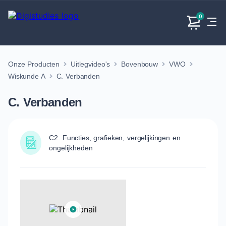
0
Onze Producten
Uitlegvideo's
Bovenbouw
VWO
Exacte
Taalvakken
Maatschappijvakken
Producten
vakken
Wiskunde A
C. Verbanden
Geen
Geen vakken.
Geen
vakken.
C. Verbanden
vakken.
C2. Functies, grafieken, vergelijkingen en
ongelijkheden