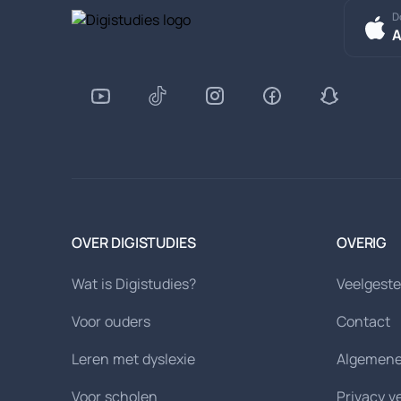
D
A
OVER DIGISTUDIES
OVERIG
Wat is Digistudies?
Veelgeste
Voor ouders
Contact
Leren met dyslexie
Algemene
Voor scholen
Privacy v