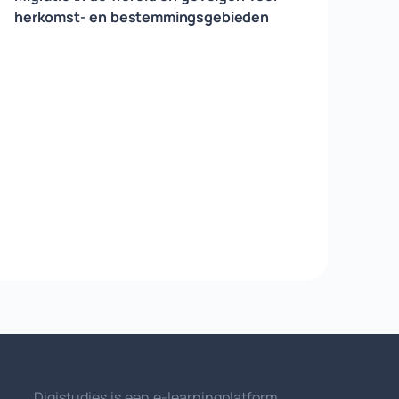
herkomst- en bestemmingsgebieden
Digistudies is een e-learningplatform