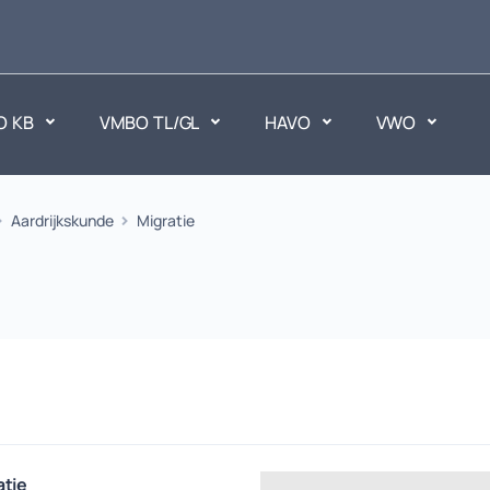
O KB
VMBO TL/GL
HAVO
VWO
en
Aardrijkskunde
Migratie
Maatschappijvakken
ken.
Geen vakken.
atie