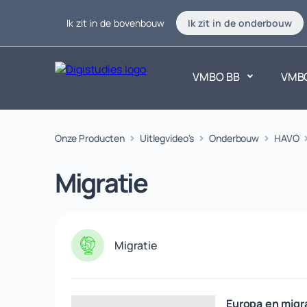
Ik zit in de bovenbouw
Ik zit in de onderbouw
VMBO BB
VMB
Exacte vakken
Onze Producten
Uitlegvideo's
Onderbouw
Taalvakk
HAVO
Geen vakken.
Geen vak
Migratie
Migratie
Europa en migr