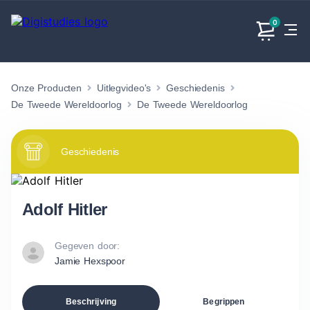
0
Onze Producten
Uitlegvideo's
Geschiedenis
Exacte
Taalvakken
Maatschappijvakken
Producten
vakken
De Tweede Wereldoorlog
De Tweede Wereldoorlog
Geen
Geen vakken.
Geen
vakken.
vakken.
Geschiedenis
Adolf Hitler
Gegeven door:
Jamie Hexspoor
Beschrijving
Begrippen