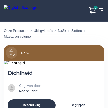
0
Onze Producten
Uitlegvideo's
NaSk
Stoffen
Exacte
Taalvakken
Maatschappijvakken
Producten
vakken
Massa en volume
Geen
Geen vakken.
Geen
vakken.
vakken.
NaSk
Dichtheid
Gegeven door:
Noa te Riele
Beschrijving
Begrippen