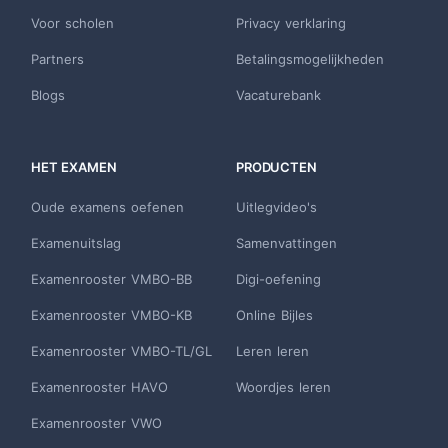
Voor scholen
Privacy verklaring
Partners
Betalingsmogelijkheden
Blogs
Vacaturebank
HET EXAMEN
PRODUCTEN
Oude examens oefenen
Uitlegvideo's
Examenuitslag
Samenvattingen
Examenrooster VMBO-BB
Digi-oefening
Examenrooster VMBO-KB
Online Bijles
Examenrooster VMBO-TL/GL
Leren leren
Examenrooster HAVO
Woordjes leren
Examenrooster VWO