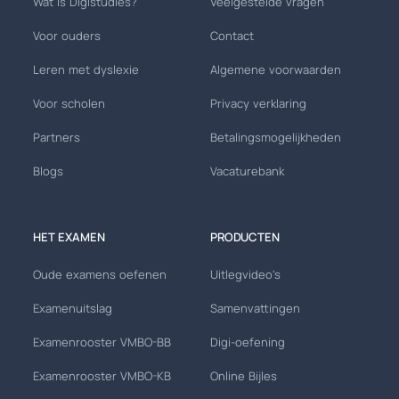
Wat is Digistudies?
Veelgestelde vragen
Voor ouders
Contact
Leren met dyslexie
Algemene voorwaarden
Voor scholen
Privacy verklaring
Partners
Betalingsmogelijkheden
Blogs
Vacaturebank
HET EXAMEN
PRODUCTEN
Oude examens oefenen
Uitlegvideo's
Examenuitslag
Samenvattingen
Examenrooster VMBO-BB
Digi-oefening
Examenrooster VMBO-KB
Online Bijles