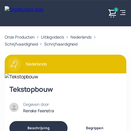
0
Onze Producten
Uitlegvideo's
Nederlands
Exacte
Taalvakken
Maatschappijvakken
Producten
vakken
Schrijfvaardigheid
Schrijfvaardigheid
Geen
Geen vakken.
Geen
vakken.
vakken.
Nederlands
Tekstopbouw
Gegeven door:
Renske Feenstra
Beschrijving
Begrippen