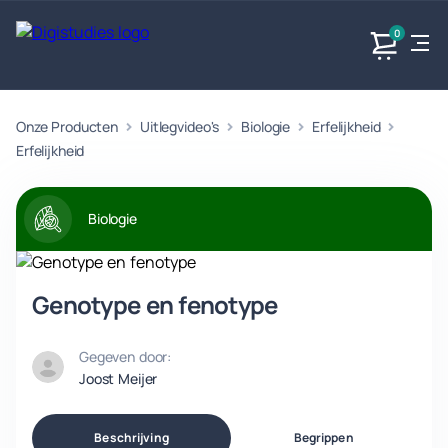
0
Onze Producten
Uitlegvideo's
Biologie
Erfelijkheid
Exacte
Taalvakken
Maatschappijvakken
Producten
vakken
Erfelijkheid
Geen
Geen vakken.
Geen
vakken.
vakken.
Biologie
Genotype en fenotype
Gegeven door:
Joost Meijer
Beschrijving
Begrippen