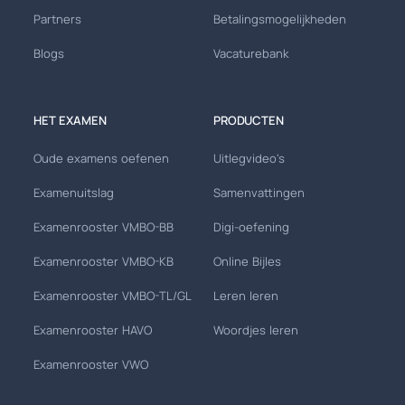
Partners
Betalingsmogelijkheden
Blogs
Vacaturebank
HET EXAMEN
PRODUCTEN
Oude examens oefenen
Uitlegvideo's
Examenuitslag
Samenvattingen
Examenrooster VMBO-BB
Digi-oefening
Examenrooster VMBO-KB
Online Bijles
Examenrooster VMBO-TL/GL
Leren leren
Examenrooster HAVO
Woordjes leren
Examenrooster VWO