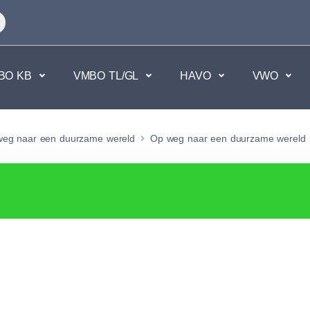
BO KB
VMBO TL/GL
HAVO
VWO
en
Maatschappijvakken
eg naar een duurzame wereld
Op weg naar een duurzame wereld
kken.
Geen vakken.