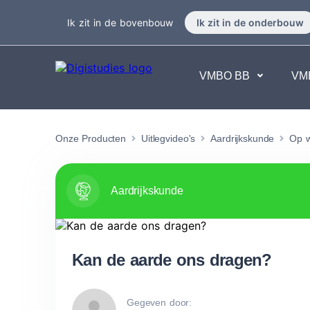
Ik zit in de bovenbouw
Ik zit in de onderbouw
VMBO BB
VM
Exacte vakken
Taalvakk
Onze Producten
Uitlegvideo's
Aardrijkskunde
Op w
Geen vakken.
Geen va
Aardrijkskunde
Kan de aarde ons dragen?
Gegeven door: