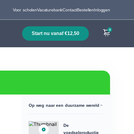
Voor scholen
Vacaturebank
Contact
Bestellen
Inloggen
0
start nu vanaf €12,50
Producten
Op weg naar een duurzame wereld
De
voedselproductie