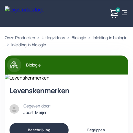
0
Onze Producten
Uitlegvideo's
Biologie
Inleiding in biologie
Exacte
Taalvakken
Maatschappijvakken
Producten
vakken
Inleiding in biologie
Geen
Geen vakken.
Geen
vakken.
vakken.
Biologie
Levenskenmerken
Gegeven door:
Joost Meijer
Beschrijving
Begrippen