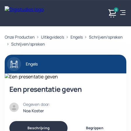
0
Onze Producten
Uitlegvideo's
Engels
Schrijven/spreken
Exacte
Taalvakken
Maatschappijvakken
Producten
vakken
Schrijven/spreken
Geen
Geen vakken.
Geen
vakken.
vakken.
Engels
Een presentatie geven
Gegeven door:
Noa Koster
Beschrijving
Begrippen