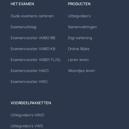
HET EXAMEN
PRODUCTEN
Oude examens oefenen
Uitlegvideo's
Examenuitslag
Samenvattingen
Examenrooster VMBO-BB
Digi-oefening
Examenrooster VMBO-KB
Online Bijles
Examenrooster VMBO-TL/GL
Leren leren
Examenrooster HAVO
Woordjes leren
Examenrooster VWO
VOORDEELPAKKETTEN
Uitlegvideo's HAVO
Uitlegvideo's VWO