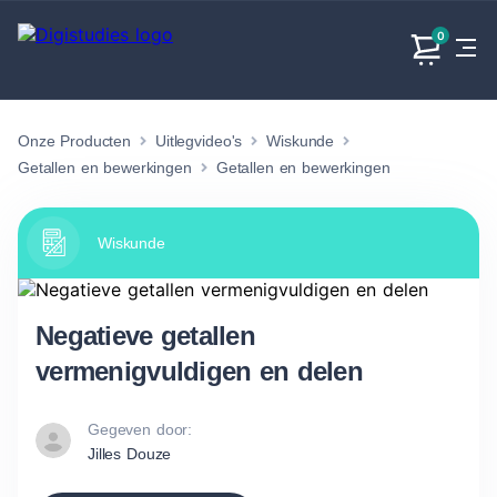
0
Onze Producten
Uitlegvideo's
Wiskunde
Exacte
Taalvakken
Maatschappijvakken
Producten
vakken
Getallen en bewerkingen
Getallen en bewerkingen
Geen
Geen vakken.
Geen
vakken.
vakken.
Wiskunde
Negatieve getallen
vermenigvuldigen en delen
Gegeven door:
Jilles Douze