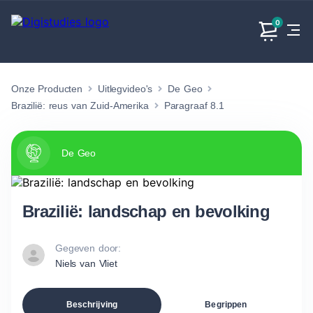
0
Onze Producten
Uitlegvideo's
De Geo
Exacte
Taalvakken
Maatschappijvakken
Producten
vakken
Brazilië: reus van Zuid-Amerika
Paragraaf 8.1
Geen
Geen vakken.
Geen
vakken.
vakken.
De Geo
Brazilië: landschap en bevolking
Gegeven door:
Niels van Vliet
Beschrijving
Begrippen