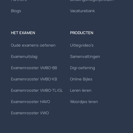
Blogs
Vacaturebank
HET EXAMEN
PRODUCTEN
Oude examens oefenen
Uitlegvideo's
Examenuitslag
Samenvattingen
Examenrooster VMBO-BB
Digi-oefening
Examenrooster VMBO-KB
Online Bijles
Examenrooster VMBO-TL/GL
Leren leren
Examenrooster HAVO
Woordjes leren
Examenrooster VWO