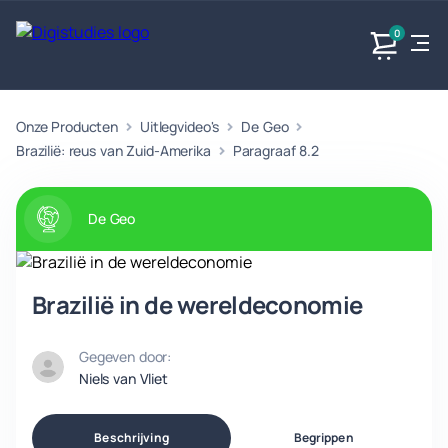
0
Onze Producten
Uitlegvideo's
De Geo
Exacte
Taalvakken
Maatschappijvakken
Producten
vakken
Brazilië: reus van Zuid-Amerika
Paragraaf 8.2
Geen
Geen vakken.
Geen
vakken.
vakken.
De Geo
Brazilië in de wereldeconomie
Gegeven door:
Niels van Vliet
Beschrijving
Begrippen