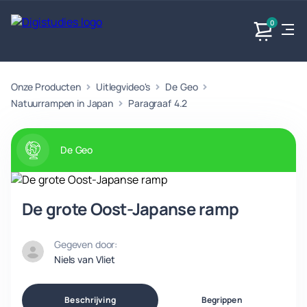
0
Onze Producten
Uitlegvideo's
De Geo
Exacte
Taalvakken
Maatschappijvakken
Producten
vakken
Natuurrampen in Japan
Paragraaf 4.2
Geen
Geen vakken.
Geen
vakken.
vakken.
De Geo
De grote Oost-Japanse ramp
Gegeven door:
Niels van Vliet
Beschrijving
Begrippen