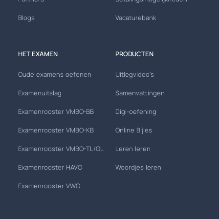
Blogs
Vacaturebank
HET EXAMEN
PRODUCTEN
Oude examens oefenen
Uitlegvideo's
Examenuitslag
Samenvattingen
Examenrooster VMBO-BB
Digi-oefening
Examenrooster VMBO-KB
Online Bijles
Examenrooster VMBO-TL/GL
Leren leren
Examenrooster HAVO
Woordjes leren
Examenrooster VWO