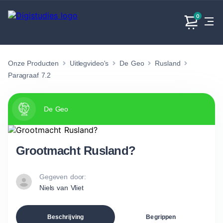
0
Onze Producten
Uitlegvideo's
De Geo
Rusland
Exacte
Taalvakken
Maatschappijvakken
Producten
vakken
Paragraaf 7.2
Geen
Geen vakken.
Geen
vakken.
vakken.
De Geo
Grootmacht Rusland?
Gegeven door:
Niels van Vliet
Beschrijving
Begrippen