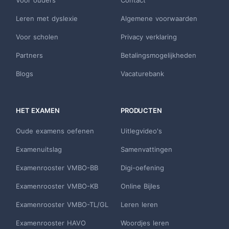
Voor ouders
Contact
Leren met dyslexie
Algemene voorwaarden
Voor scholen
Privacy verklaring
Partners
Betalingsmogelijkheden
Blogs
Vacaturebank
HET EXAMEN
PRODUCTEN
Oude examens oefenen
Uitlegvideo's
Examenuitslag
Samenvattingen
Examenrooster VMBO-BB
Digi-oefening
Examenrooster VMBO-KB
Online Bijles
Examenrooster VMBO-TL/GL
Leren leren
Examenrooster HAVO
Woordjes leren