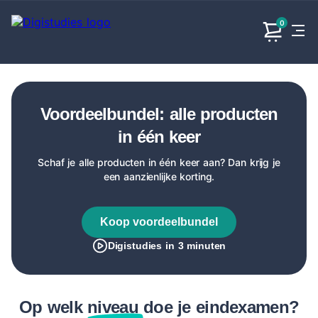
0
Exacte
Taalvakken
Maatschappijvakken
Producten
vakken
Voordeelbundel: alle producten
Geen
Geen vakken.
Geen
vakken.
in één keer
vakken.
Schaf je alle producten in één keer aan? Dan krijg je
een aanzienlijke korting.
Koop voordeelbundel
Digistudies in 3 minuten
Op welk
niveau
doe je eindexamen?