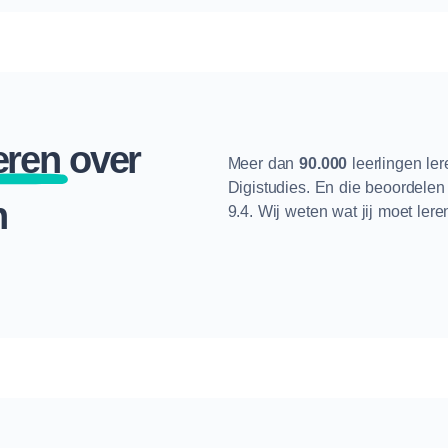
eren
over
Meer dan
90.000
leerlingen le
Digistudies. En die beoordele
n
9.4. Wij weten wat jij moet lere