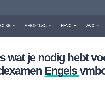
BO KB
VMBO TL/GL
HAVO
VWO
en
Maatschappijvakken
es wat je nodig hebt voo
kken.
Geen vakken.
ndexamen
Engels
vmbo