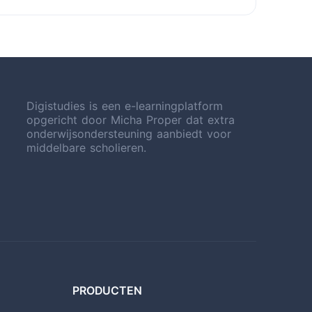
Digistudies is een e-learningplatform
opgericht door Micha Proper dat extra
onderwijsondersteuning aanbiedt voor
middelbare scholieren.
PRODUCTEN