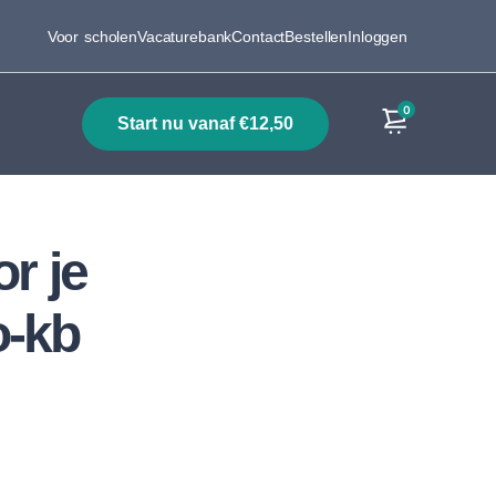
Voor scholen
Vacaturebank
Contact
Bestellen
Inloggen
0
start nu vanaf €12,50
Producten
r je
-kb