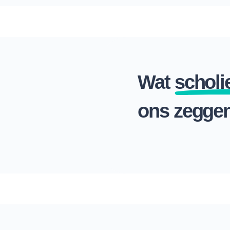
Wat
scholi
ons zegge