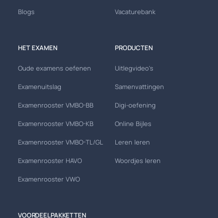
Blogs
Vacaturebank
HET EXAMEN
PRODUCTEN
Oude examens oefenen
Uitlegvideo's
Examenuitslag
Samenvattingen
Examenrooster VMBO-BB
Digi-oefening
Examenrooster VMBO-KB
Online Bijles
Examenrooster VMBO-TL/GL
Leren leren
Examenrooster HAVO
Woordjes leren
Examenrooster VWO
VOORDEELPAKKETTEN