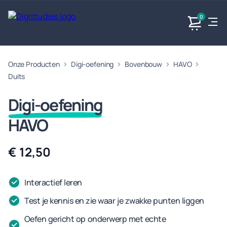
0
Onze Producten
Digi-oefening
Bovenbouw
HAVO
Exacte
Taalvakken
Maatschappijvakken
Producten
vakken
Duits
Geen
Geen vakken.
Geen
vakken.
Digi-oefening
vakken.
HAVO
€ 12,50
Interactief leren
Test je kennis en zie waar je zwakke punten liggen
Oefen gericht op onderwerp met echte