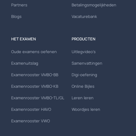
Partners
Betalingsmogelijkheden
Blogs
Vacaturebank
HET EXAMEN
PRODUCTEN
Oude examens oefenen
Uitlegvideo's
Examenuitslag
Samenvattingen
Examenrooster VMBO-BB
Digi-oefening
Examenrooster VMBO-KB
Online Bijles
Examenrooster VMBO-TL/GL
Leren leren
Examenrooster HAVO
Woordjes leren
Examenrooster VWO