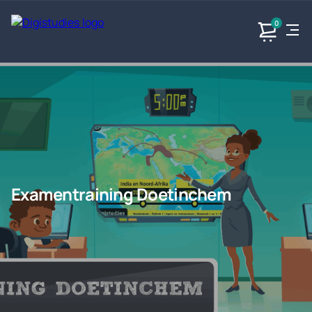
0
Exacte
Taalvakken
Maatschappijvakken
Producten
vakken
Geen
Geen vakken.
Geen
vakken.
vakken.
Examentraining Doetinchem