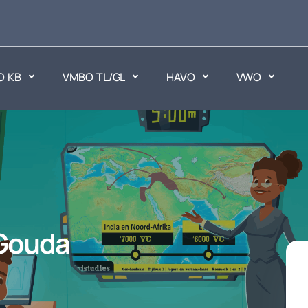
O KB
VMBO TL/GL
HAVO
VWO
en
Maatschappijvakken
ken.
Geen vakken.
 Gouda