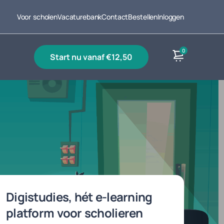
Voor scholen
Vacaturebank
Contact
Bestellen
Inloggen
0
start nu vanaf €12,50
Producten
Digistudies, hét e-learning
platform voor scholieren