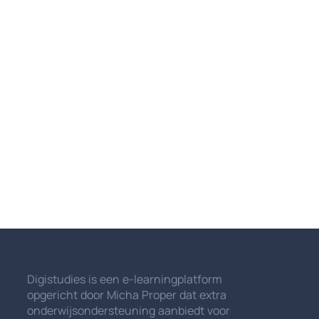
Digistudies is een e-learningplatform
opgericht door Micha Proper dat extra
onderwijsondersteuning aanbiedt voor