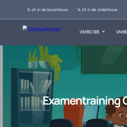
Ik zit in de bovenbouw
Ik zit in de onderbouw
VMBO BB
VMB
Exacte vakken
Taalvakk
Geen vakken.
Geen vak
Examentraining