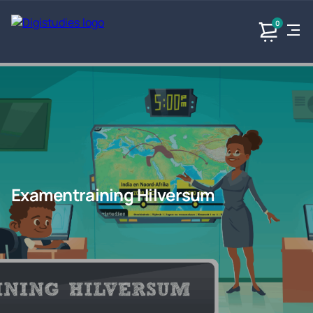
0
Exacte
Taalvakken
Maatschappijvakken
Producten
vakken
Geen
Geen vakken.
Geen
vakken.
vakken.
Examentraining Hilversum