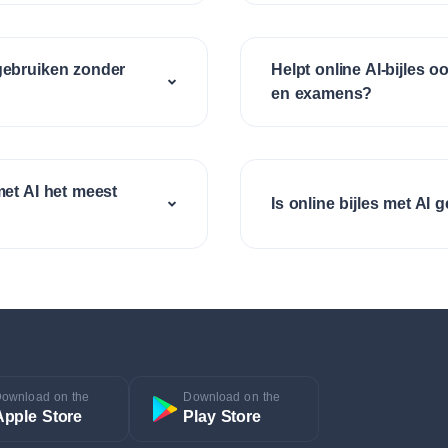
 gebruiken zonder
Helpt online AI-bijles o
en examens?
met AI het meest
Is online bijles met AI 
ownload on the
Download on the
Apple Store
Play Store