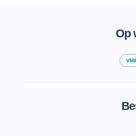
Op 
VMB
Bes