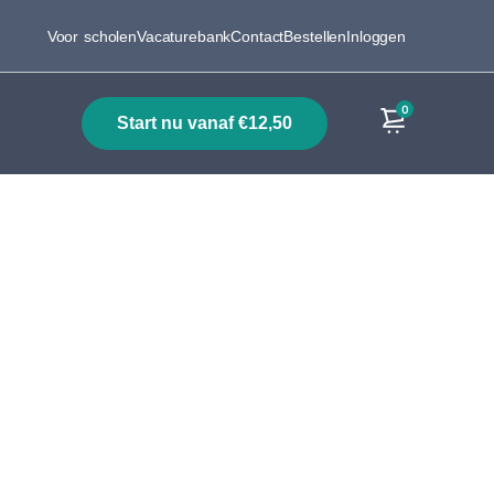
Voor scholen
Vacaturebank
Contact
Bestellen
Inloggen
0
start nu vanaf €12,50
Producten