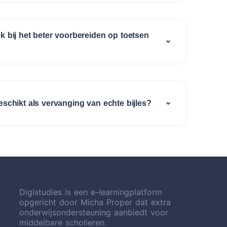
ok bij het beter voorbereiden op toetsen
geschikt als vervanging van echte bijles?
Digistudies is een e-learningplatform
opgericht door Micha Proper dat extra
onderwijsondersteuning aanbiedt voor
middelbare scholieren.