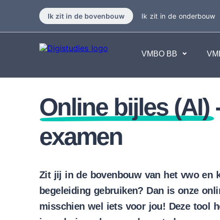
Ik zit in de bovenbouw
Ik zit in de onderbouw
VMBO BB
VM
Exacte vakken
Online bijles (AI)
Taalvakk
Geen vakken.
Geen va
examen
Zit jij in de bovenbouw van het vwo en k
begeleiding gebruiken? Dan is onze onlin
misschien wel iets voor jou! Deze tool h