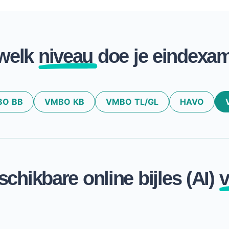
welk
niveau
doe je eindexa
O BB
VMBO KB
VMBO TL/GL
HAVO
chikbare online bijles (AI)