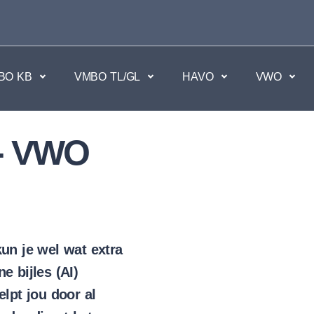
BO KB
VMBO TL/GL
HAVO
VWO
en
- VWO
Maatschappijvakken
kken.
Geen vakken.
un je wel wat extra
e bijles (AI)
elpt jou door al