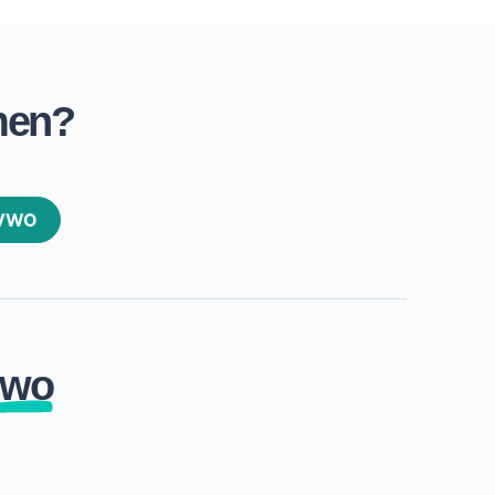
men?
VWO
vwo