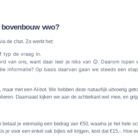
oor bovenbouw vwo?
ia de chat. Zo werkt het:
 typ de vraag in.
oord van ons, want daar leer je niks van 😉. Daarom lope
ie informatie? Op basis daarvan gaan we steeds een stapje
maar met een AI-bot. We hebben deze natuurlijk uitvoerig getra
lieren. Daarnaast kijken we aan de achterkant wel mee, en grijpe
n betaal je eenmalig een bedrag van €50, waarna je het hele scho
Als je voor een enkel vak bijles wil krijgen, kost dat €15,-. Hoe 