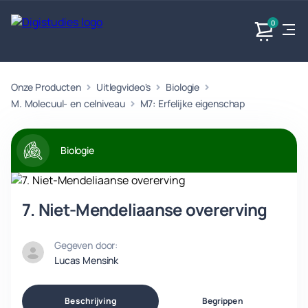
0
Onze Producten
Uitlegvideo's
Biologie
Exacte
Taalvakken
Maatschappijvakken
Producten
vakken
M. Molecuul- en celniveau
M7: Erfelijke eigenschap
Geen
Geen vakken.
Geen
vakken.
vakken.
Biologie
7. Niet-Mendeliaanse overerving
Gegeven door:
Lucas Mensink
Beschrijving
Begrippen