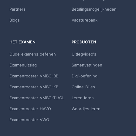
Partners
Betalingsmogelijkheden
Blogs
Vacaturebank
HET EXAMEN
PRODUCTEN
Oude examens oefenen
Uitlegvideo's
Examenuitslag
Samenvattingen
Examenrooster VMBO-BB
Digi-oefening
Examenrooster VMBO-KB
Online Bijles
Examenrooster VMBO-TL/GL
Leren leren
Examenrooster HAVO
Woordjes leren
Examenrooster VWO