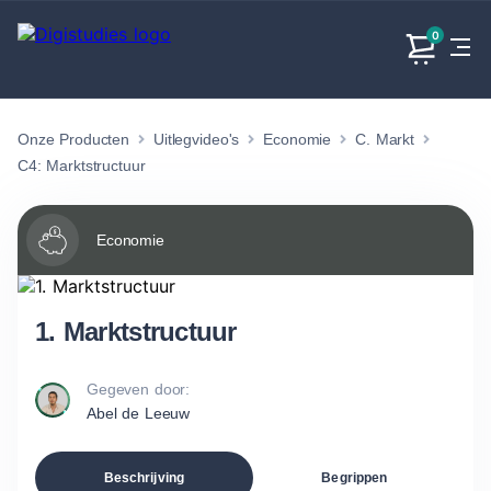
0
Onze Producten
Uitlegvideo's
Economie
C. Markt
Exacte
Taalvakken
Maatschappijvakken
Producten
vakken
C4: Marktstructuur
Geen
Geen vakken.
Geen
vakken.
vakken.
Economie
1. Marktstructuur
Gegeven door:
Abel de Leeuw
Beschrijving
Begrippen