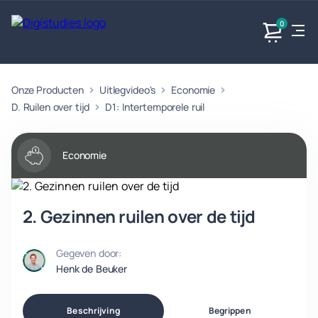
0
Onze Producten
Uitlegvideo's
Economie
Exacte
Taalvakken
Maatschappijvakken
Producten
vakken
D. Ruilen over tijd
D1: Intertemporele ruil
Geen
Geen vakken.
Geen
vakken.
vakken.
Economie
2. Gezinnen ruilen over de tijd
Gegeven door:
Henk de Beuker
Beschrijving
Begrippen