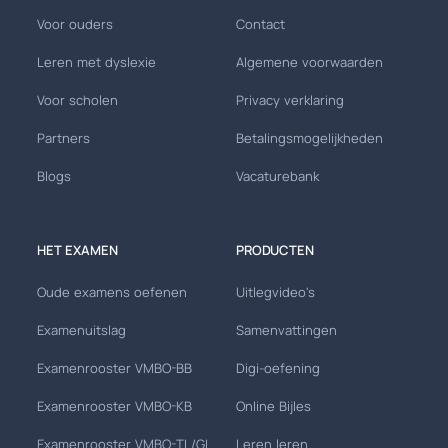
Voor ouders
Contact
Leren met dyslexie
Algemene voorwaarden
Voor scholen
Privacy verklaring
Partners
Betalingsmogelijkheden
Blogs
Vacaturebank
HET EXAMEN
PRODUCTEN
Oude examens oefenen
Uitlegvideo's
Examenuitslag
Samenvattingen
Examenrooster VMBO-BB
Digi-oefening
Examenrooster VMBO-KB
Online Bijles
Examenrooster VMBO-TL/GL
Leren leren