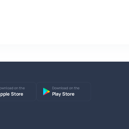
ownload on the
Download on the
pple Store
Play Store