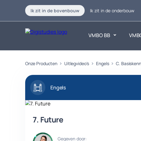
Ik zit in de bovenbouw
Ik zit in de onderbouw
VMBO BB
VMB
Exacte vakken
Onze Producten
Uitlegvideo's
Engels
C. Basiskenn
Taalvakk
Geen vakken.
Geen vak
Engels
7. Future
Gegeven door: