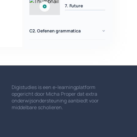
7. Future
C2. Oefenen grammatica
Digistudies is een e-learningplatform
opgericht door Micha Proper dat extra
onderwijsondersteuning aanbiedt voor
middelbare scholieren.