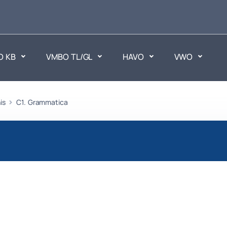
O KB
VMBO TL/GL
HAVO
VWO
is
en
C1. Grammatica
Maatschappijvakken
ken.
Geen vakken.