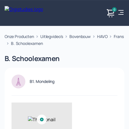
0
Onze Producten
Uitlegvideo's
Bovenbouw
HAVO
Frans
Exacte
Taalvakken
Maatschappijvakken
Producten
vakken
B. Schoolexamen
Geen
Geen vakken.
Geen
vakken.
B. Schoolexamen
vakken.
B1. Mondeling