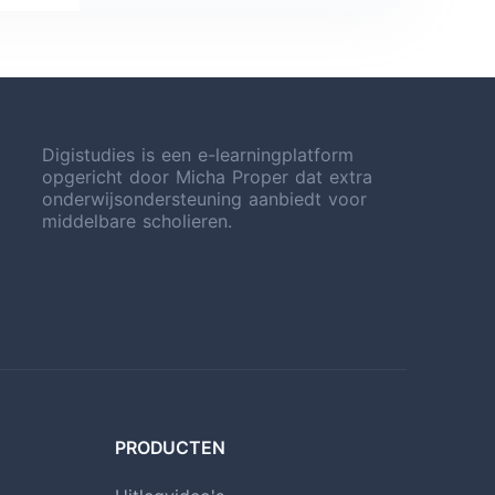
Digistudies is een e-learningplatform
opgericht door Micha Proper dat extra
onderwijsondersteuning aanbiedt voor
middelbare scholieren.
PRODUCTEN