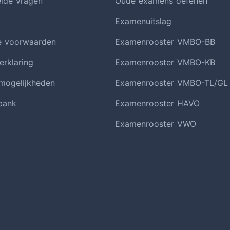
elde vragen
Oude examens oefenen
Examenuitslag
e voorwaarden
Examenrooster VMBO-BB
erklaring
Examenrooster VMBO-KB
smogelijkheden
Examenrooster VMBO-TL/GL
bank
Examenrooster HAVO
Examenrooster VWO