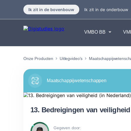
Ik zit in de bovenbouw
Ik zit in de onderbouw
VMBO BB
VM
Exacte vakken
Taalvakk
Onze Producten
Uitlegvideo's
Maatschappijwetensc
Geen vakken.
Geen va
Maatschappijwetenschappen
13. Bedreigingen van veiligheid
Gegeven door: