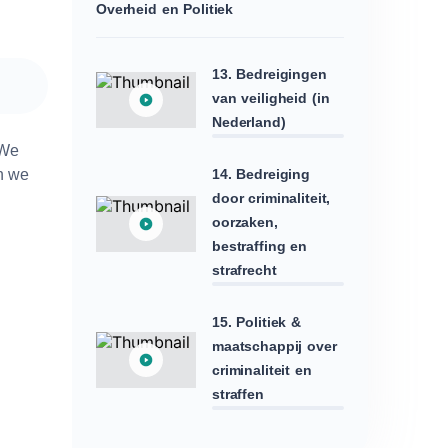
Overheid en Politiek
13. Bedreigingen
van veiligheid (in
Nederland)
 We
n we
14. Bedreiging
door criminaliteit,
oorzaken,
bestraffing en
strafrecht
15. Politiek &
maatschappij over
criminaliteit en
straffen