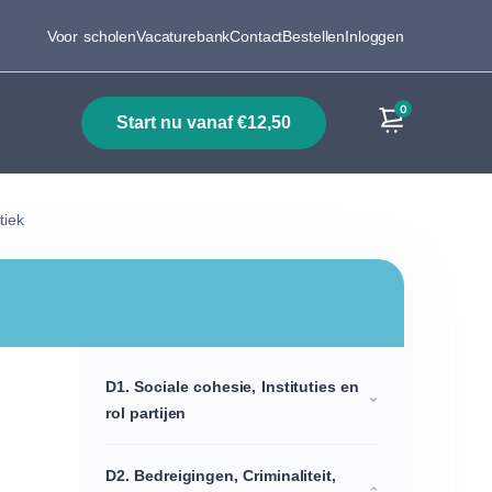
Voor scholen
Vacaturebank
Contact
Bestellen
Inloggen
0
start nu vanaf €12,50
Producten
tiek
D1. Sociale cohesie, Instituties en
rol partijen
D2. Bedreigingen, Criminaliteit,