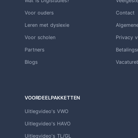
Wat is Digistudies?
Veelgest
Voor ouders
Contact
Leren met dyslexie
Algemen
Voor scholen
Privacy v
Partners
Betaling
Blogs
Vacature
VOORDEELPAKKETTEN
Uitlegvideo's VWO
Uitlegvideo's HAVO
Uitlegvideo's TL/GL