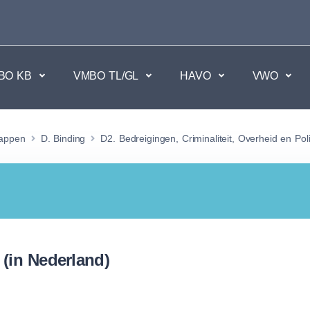
BO KB
VMBO TL/GL
HAVO
VWO
en
Maatschappijvakken
happen
D. Binding
D2. Bedreigingen, Criminaliteit, Overheid en Poli
kken.
Geen vakken.
 (in Nederland)