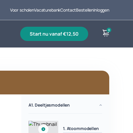
Voor scholen
Vacaturebank
Contact
Bestellen
Inloggen
0
start nu vanaf €12,50
Producten
A1. Deeltjesmodellen
1. Atoommodellen