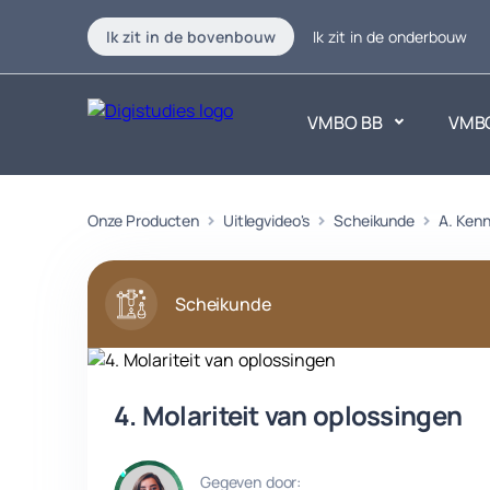
Ik zit in de bovenbouw
Ik zit in de onderbouw
VMBO BB
VMB
Exacte vakken
Onze Producten
Uitlegvideo's
Scheikunde
Taalvakk
A. Kenn
Geen vakken.
Geen vak
Scheikunde
4. Molariteit van oplossingen
Gegeven door: