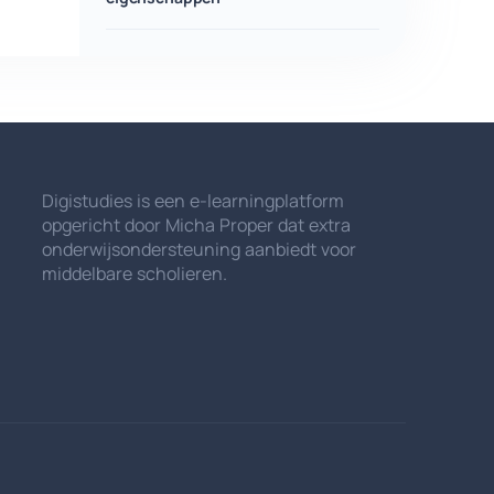
Digistudies is een e-learningplatform
opgericht door Micha Proper dat extra
onderwijsondersteuning aanbiedt voor
middelbare scholieren.