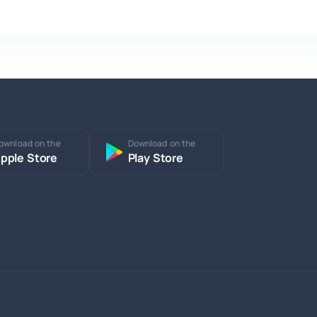
ownload on the
Download on the
pple Store
Play Store