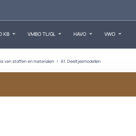
O KB
VMBO TL/GL
HAVO
VWO
en
is van stoffen en materialen
A1. Deeltjesmodellen
Maatschappijvakken
ken.
Geen vakken.