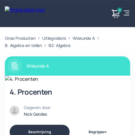
0
Onze Producten
Uitlegvideo's
Wiskunde A
Exacte
Taalvakken
Maatschappijvakken
Producten
vakken
B. Algebra en tellen
B2: Algebra
Geen
Geen vakken.
Geen
vakken.
vakken.
Wiskunde A
4. Procenten
Gegeven door:
Nick Gerdes
Beschrijving
Begrippen