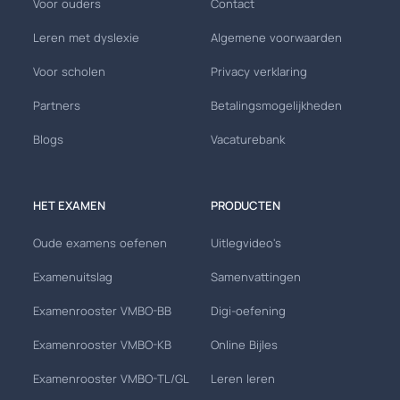
Voor ouders
Contact
Leren met dyslexie
Algemene voorwaarden
Voor scholen
Privacy verklaring
Partners
Betalingsmogelijkheden
Blogs
Vacaturebank
HET EXAMEN
PRODUCTEN
Oude examens oefenen
Uitlegvideo's
Examenuitslag
Samenvattingen
Examenrooster VMBO-BB
Digi-oefening
Examenrooster VMBO-KB
Online Bijles
Examenrooster VMBO-TL/GL
Leren leren