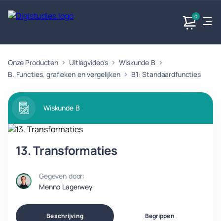
0
Onze Producten
Uitlegvideo's
Wiskunde B
Exacte
Taalvakken
Maatschappijvakken
Producten
vakken
B. Functies, grafieken en vergelijken
B1: Standaardfuncties
Geen
Geen vakken.
Geen
vakken.
vakken.
Wiskunde B
13. Transformaties
Gegeven door:
Menno Lagerwey
Beschrijving
Begrippen