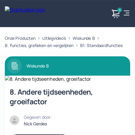
0
Onze Producten
Uitlegvideo's
Wiskunde B
Exacte
Taalvakken
Maatschappijvakken
Producten
vakken
B. Functies, grafieken en vergelijken
B1: Standaardfuncties
Geen
Geen vakken.
Geen
vakken.
vakken.
Wiskunde B
8. Andere tijdseenheden,
groeifactor
Gegeven door:
Nick Gerdes