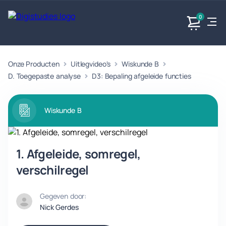
0
Onze Producten
Uitlegvideo's
Wiskunde B
Exacte
Taalvakken
Maatschappijvakken
Producten
vakken
D. Toegepaste analyse
D3: Bepaling afgeleide functies
Geen
Geen vakken.
Geen
vakken.
vakken.
Wiskunde B
1. Afgeleide, somregel,
verschilregel
Gegeven door:
Nick Gerdes