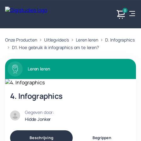
0
Onze Producten
Uitlegvideo's
Leren leren
D. Infographics
Exacte
Taalvakken
Maatschappijvakken
Producten
vakken
D1. Hoe gebruik ik infographics om te leren?
Geen
Geen vakken.
Geen
vakken.
vakken.
Leren leren
4. Infographics
Gegeven door:
Hidde Jonker
Beschrijving
Begrippen