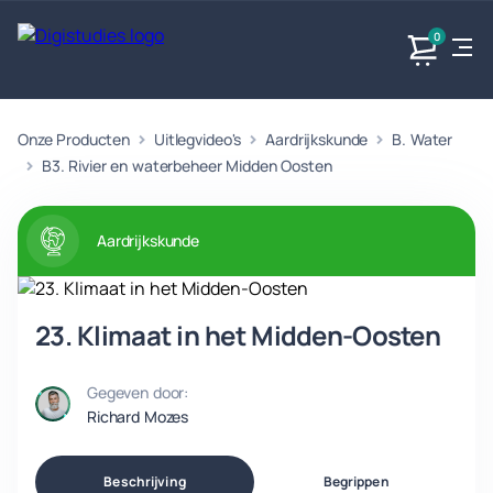
0
Onze Producten
Uitlegvideo's
Aardrijkskunde
B. Water
Exacte
Taalvakken
Maatschappijvakken
Producten
vakken
B3. Rivier en waterbeheer Midden Oosten
Geen
Geen vakken.
Geen
vakken.
vakken.
Aardrijkskunde
23. Klimaat in het Midden-Oosten
Gegeven door:
Richard Mozes
Beschrijving
Begrippen