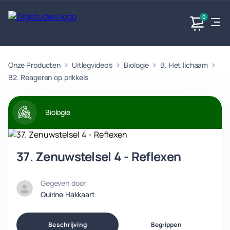
0
Onze Producten
Uitlegvideo's
Biologie
B. Het lichaam
Exacte
Taalvakken
Maatschappijvakken
Producten
vakken
B2. Reageren op prikkels
Geen
Geen vakken.
Geen
vakken.
vakken.
Biologie
37. Zenuwstelsel 4 - Reflexen
Gegeven door:
Quirine Hakkaart
Beschrijving
Begrippen