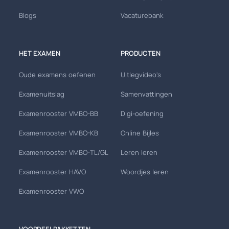
Blogs
Vacaturebank
HET EXAMEN
PRODUCTEN
Oude examens oefenen
Uitlegvideo's
Examenuitslag
Samenvattingen
Examenrooster VMBO-BB
Digi-oefening
Examenrooster VMBO-KB
Online Bijles
Examenrooster VMBO-TL/GL
Leren leren
Examenrooster HAVO
Woordjes leren
Examenrooster VWO