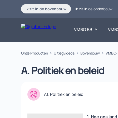
Ik zit in de bovenbouw
Ik zit in de onderbouw
VMBO BB
VMB
Exacte vakken
Onze Producten
Uitlegvideo's
Bovenbouw
Taalvakk
VMBO-
Geen vakken.
Geen vak
A. Politiek en beleid
A1. Politiek en beleid
1. Hoe ons lan