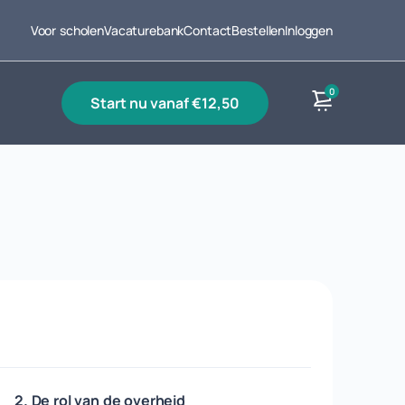
Voor scholen
Vacaturebank
Contact
Bestellen
Inloggen
0
start nu vanaf €12,50
Producten
2. De rol van de overheid