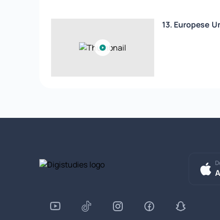
13. Europese U
D
A