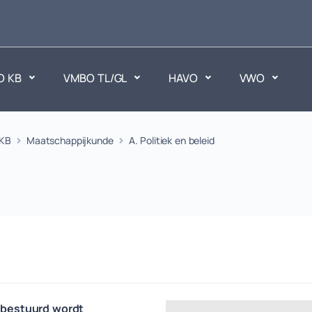
O KB
VMBO TL/GL
HAVO
VWO
en
KB
Maatschappijkunde
A. Politiek en beleid
Maatschappijvakken
ken.
Geen vakken.
d bestuurd wordt