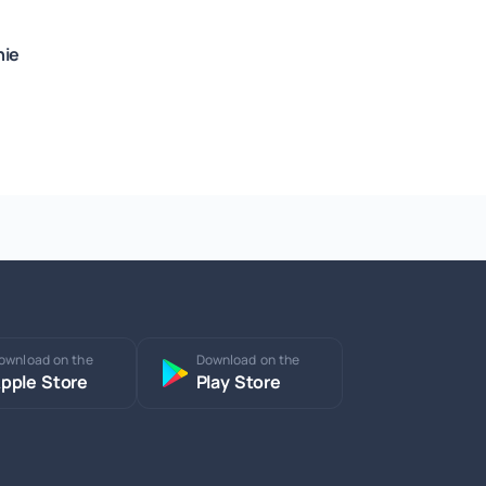
nie
ownload on the
Download on the
pple Store
Play Store