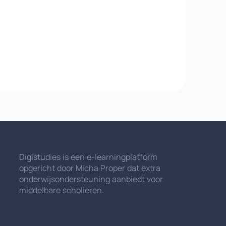
Digistudies is een e-learningplatform
opgericht door Micha Proper dat extra
onderwijsondersteuning aanbiedt voor
middelbare scholieren.