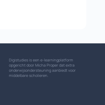
Digistudies is een e-learningplatform
opgericht door Micha Proper dat extra
onderwijsondersteuning aanbiedt voor
middelbare scholieren.