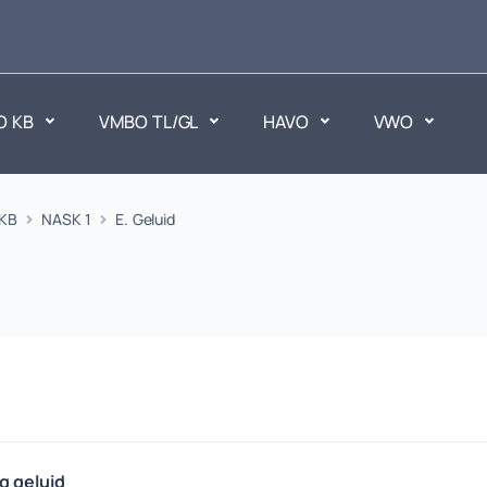
O KB
VMBO TL/GL
HAVO
VWO
en
KB
NASK 1
E. Geluid
Maatschappijvakken
ken.
Geen vakken.
g geluid