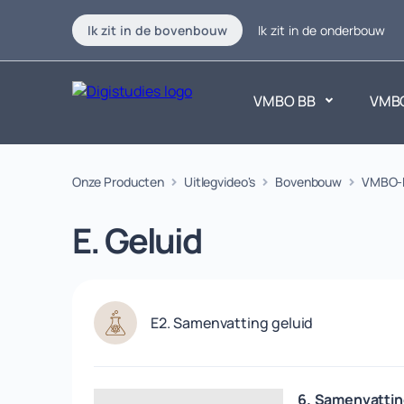
Ik zit in de bovenbouw
Ik zit in de onderbouw
VMBO BB
VMB
Exacte vakken
Onze Producten
Uitlegvideo's
Bovenbouw
Taalvakk
VMBO-
Geen vakken.
Geen vak
E. Geluid
E2. Samenvatting geluid
6. Samenvattin