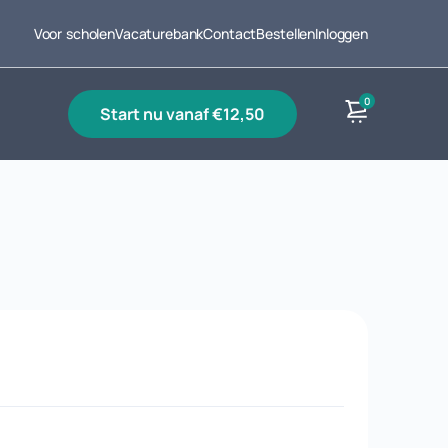
Voor scholen
Vacaturebank
Contact
Bestellen
Inloggen
0
start nu vanaf €12,50
Producten