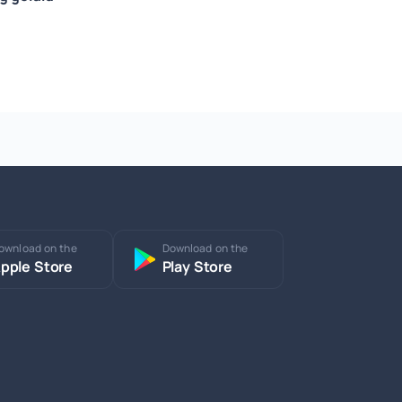
ownload on the
Download on the
pple Store
Play Store