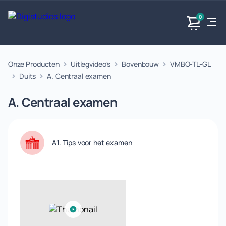
0
Onze Producten
Uitlegvideo's
Bovenbouw
VMBO-TL-GL
Exacte
Taalvakken
Maatschappijvakken
Producten
vakken
Duits
A. Centraal examen
Geen
Geen vakken.
Geen
vakken.
A. Centraal examen
vakken.
A1. Tips voor het examen