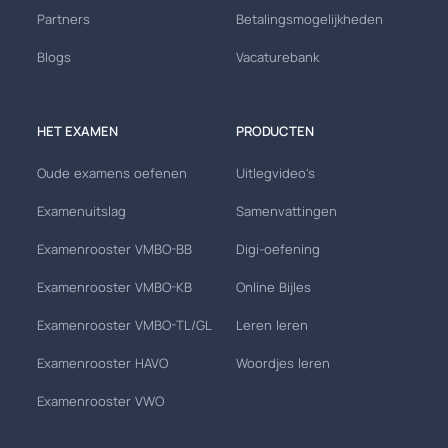
Partners
Betalingsmogelijkheden
Blogs
Vacaturebank
HET EXAMEN
PRODUCTEN
Oude examens oefenen
Uitlegvideo's
Examenuitslag
Samenvattingen
Examenrooster VMBO-BB
Digi-oefening
Examenrooster VMBO-KB
Online Bijles
Examenrooster VMBO-TL/GL
Leren leren
Examenrooster HAVO
Woordjes leren
Examenrooster VWO