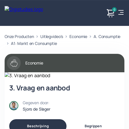
0
Onze Producten
Uitlegvideo's
Economie
A. Consumptie
Exacte
Taalvakken
Maatschappijvakken
Producten
vakken
A1: Markt en Consumptie
Geen
Geen vakken.
Geen
vakken.
vakken.
Economie
3. Vraag en aanbod
Gegeven door:
Sjors de Slager
Beschrijving
Begrippen