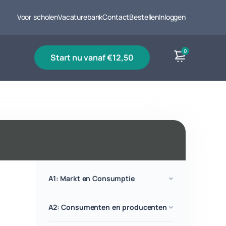
Voor scholen
Vacaturebank
Contact
Bestellen
Inloggen
0
start nu vanaf €12,50
Producten
A1: Markt en Consumptie
A2: Consumenten en producenten