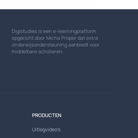
Digistudies is een e-learningplatform
opgericht door Micha Proper dat extra
onderwijsondersteuning aanbiedt voor
middelbare scholieren.
PRODUCTEN
Uitlegvideo's