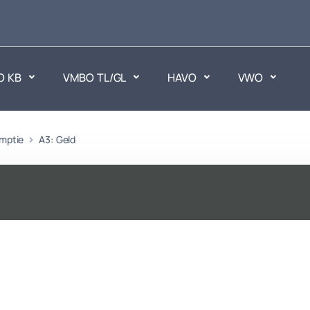
O KB
VMBO TL/GL
HAVO
VWO
en
mptie
A3: Geld
Maatschappijvakken
ken.
Geen vakken.