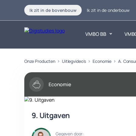
Ik zit in de bovenbouw
Ik zit in de onderbouw
VMBO BB
VMB
Exacte vakken
Onze Producten
Uitlegvideo's
Economie
Taalvakk
A. Consu
Geen vakken.
Geen vak
Economie
9. Uitgaven
Gegeven door: