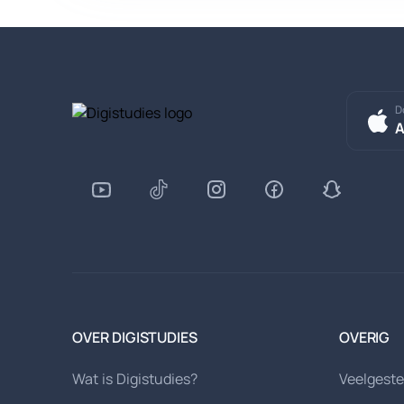
D
A
OVER DIGISTUDIES
OVERIG
Wat is Digistudies?
Veelgeste