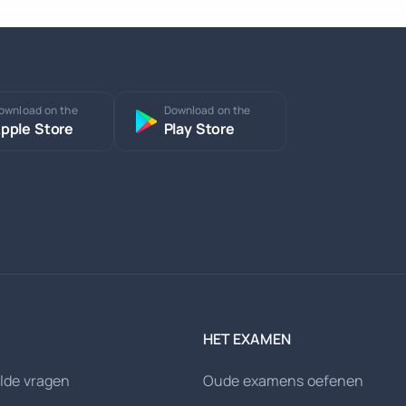
ownload on the
Download on the
pple Store
Play Store
HET EXAMEN
lde vragen
Oude examens oefenen